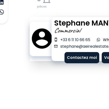
pièces
Stephane MAN
Commercial
+33 6 11 10 66 65
Wh
stephane@aeirealestate.
Contactez moi
Vo