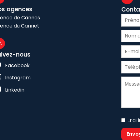
os agences
Conta
ence de Cannes
ence du Cannet
uivez-nous
Facebook
Instagram
Linkedin
J’ai 
Envo