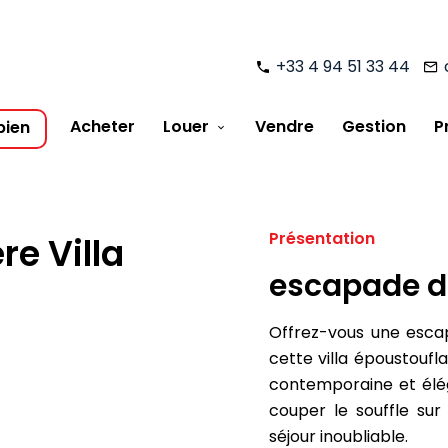
+33 4 94 51 33 44
Acheter
Louer
Vendre
Gestion
P
bien
Présentation
re Villa
escapade de
Offrez-vous une escap
cette villa époustoufla
contemporaine et élé
couper le souffle su
séjour inoubliable.