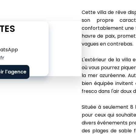
Cette villa de rêve d
son propre caractè
TES
confortablement une f
havre de paix, promet
vagues en contrebas.
atsApp
fr
L'extérieur de la vill
où vous pourrez pique
ir l'agence
la mer azuréenne. Aut
bien équipée invitent
fresco dans l'air doux d
Située à seulement 8 
pour ceux qui souhaite
divers événements pres
des plages de sable f