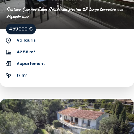
Secteur Cannes Eden Résidence piscine 2P large terrasse vue
dégagée mer
459 000 €
Vallauris
42.58 m²
Appartement
17 m²