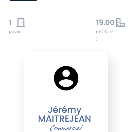
1
19.00
pièces
m² ( 19 m²
)
Jérémy
MAITREJEAN
Commercial