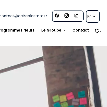
contact@aeirealestate.fr
Fr
rogrammes Neufs
Le Groupe
Contact
0