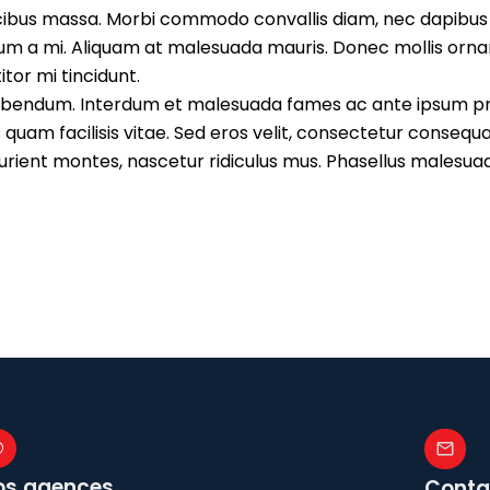
 faucibus massa. Morbi commodo convallis diam, nec dapibu
um a mi. Aliquam at malesuada mauris. Donec mollis ornar
tor mi tincidunt.
ibendum. Interdum et malesuada fames ac ante ipsum prim
uam facilisis vitae. Sed eros velit, consectetur consequat
rturient montes, nascetur ridiculus mus. Phasellus malesua
os agences
Conta