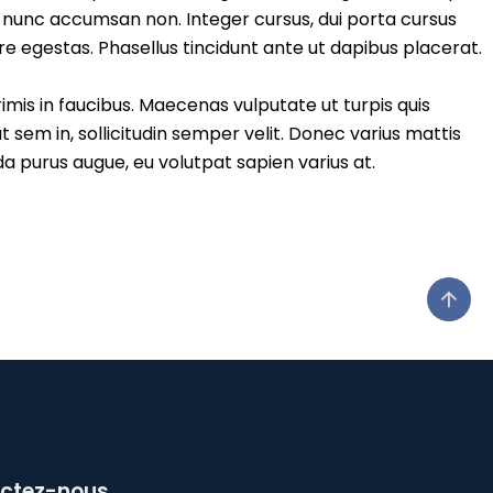
s nunc accumsan non. Integer cursus, dui porta cursus
e egestas. Phasellus tincidunt ante ut dapibus placerat.
is in faucibus. Maecenas vulputate ut turpis quis
 sem in, sollicitudin semper velit. Donec varius mattis
da purus augue, eu volutpat sapien varius at.
ctez-nous